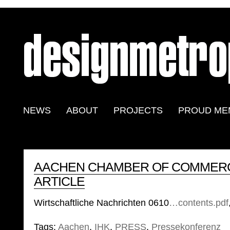
NEWS
ABOUT
PROJECTS
PROUD ME
AACHEN CHAMBER OF COMMERC
ARTICLE
Wirtschaftliche Nachrichten 0610
…contents.pdf
Tags:
Aachen
,
IHK
,
PRESS
,
Pressekonferenz