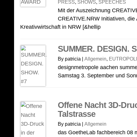
PRESS
,
SHOWS
,
SPEECHES
Mit der Auszeichnung CREATIVE
CREATIVE.NRW Initiativen, die A
Kreativwirtschaft in NRW [&hellip
SUMMER. DESIGN. S
By patricia |
Allgemein
,
EUTROPOLI
designmetropole aachen summer
Samstag 3. September und Sonnt
Offene Nacht 3D-Druc
Talstrasse
By patricia |
Allgemein
das GoetheLab fachbereich 08