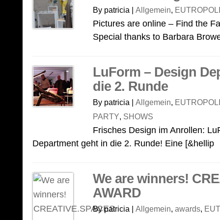
By patricia |
Allgemein
,
EUTROPOLI
Pictures are online – Find the 
Special thanks to Barbara Brow
LuForm – Design Dep
die 2. Runde
By patricia |
Allgemein
,
EUTROPOLI
PARTY
,
SHOWS
Frisches Design im Anrollen: L
Department geht in die 2. Runde! Eine [&hellip
We are winners! CR
AWARD
By patricia |
Allgemein
,
awards
,
EUT