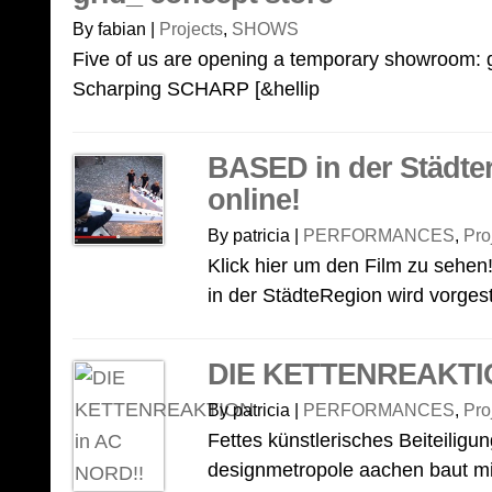
By fabian |
Projects
,
SHOWS
Five of us are opening a temporary showroom: g
Scharping SCHARP [&hellip
BASED in der Städter
online!
By patricia |
PERFORMANCES
,
Pro
Klick hier um den Film zu sehe
in der StädteRegion wird vorgeste
DIE KETTENREAKTIO
By patricia |
PERFORMANCES
,
Pro
Fettes künstlerisches Beiteilig
designmetropole aachen baut mi