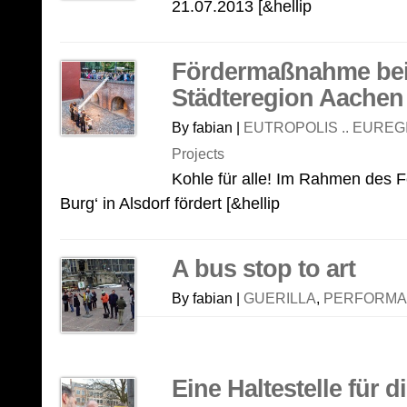
21.07.2013 [&hellip
Fördermaßnahme beim
Städteregion Aachen 
By fabian |
EUTROPOLIS .. EUREG
Projects
Kohle für alle! Im Rahmen des Fe
Burg‘ in Alsdorf fördert [&hellip
A bus stop to art
By fabian |
GUERILLA
,
PERFORMA
Eine Haltestelle für d