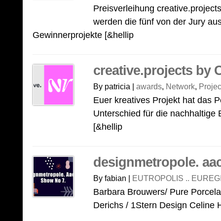
Preisverleihung creative.projec
werden die fünf von der Jury a
Gewinnerprojekte [&hellip
creative.projects by
By patricia |
awards
,
Network
,
Projec
Euer kreatives Projekt hat das P
Unterschied für die nachhaltige 
[&hellip
designmetropole. aa
By fabian |
EUTROPOLIS .. EUREG
Barbara Brouwers/ Pure Porcel
Derichs / 1Stern Design Celine H