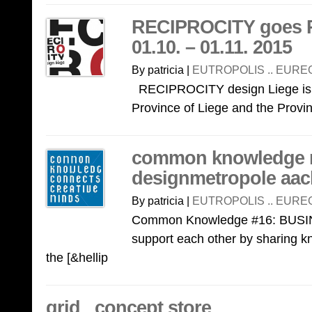
RECIPROCITY goes 
01.10. – 01.11. 2015
By patricia |
EUTROPOLIS .. EURE
RECIPROCITY design Liege is an
Province of Liege and the Provinc
common knowledge ma
designmetropole aa
By patricia |
EUTROPOLIS .. EURE
Common Knowledge #16: BUS
support each other by sharing k
the [&hellip
grid_ concept store