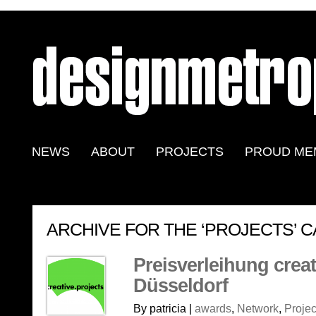
NEWS
ABOUT
PROJECTS
PROUD ME
ARCHIVE FOR THE ‘PROJECTS’ 
Preisverleihung creat
Düsseldorf
By patricia |
awards
,
Network
,
Projec