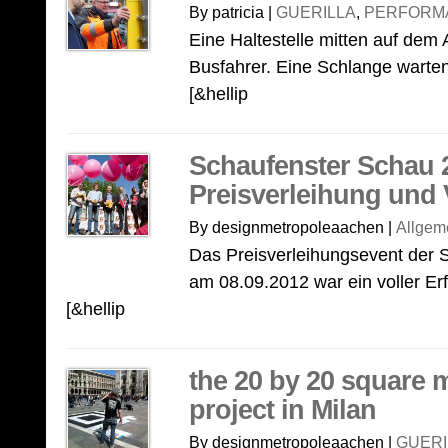
By patricia |
GUERILLA
,
PERFORM
Eine Haltestelle mitten auf dem
Busfahrer. Eine Schlange warte
[&hellip
Schaufenster Schau 
Preisverleihung und V
By designmetropoleaachen |
Allgem
Das Preisverleihungsevent der 
am 08.09.2012 war ein voller E
[&hellip
the 20 by 20 square
project in Milan
By designmetropoleaachen |
GUERI