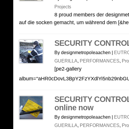
Projects
8 proud members der designmet
auf die socken gemacht, um während dem [&hel
SECURITY CONTROL 
By designmetropoleaachen |
EUTRO
GUERILLA
,
PERFORMANCES
,
Pro
[pe2-gallery
album=“aHR0cDovL3BpY2FzYXdlYi5nb29n
SECURITY CONTROL 2
online now
By designmetropoleaachen |
EUTRO
GUERILLA
,
PERFORMANCES
,
Pro