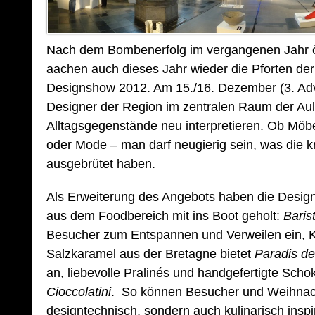
Nach dem Bombenerfolg im vergangenen Jahr öf
aachen auch dieses Jahr wieder die Pforten der A
Designshow 2012. Am 15./16. Dezember (3. Adv
Designer der Region im zentralen Raum der Aul
Alltagsgegenstände neu interpretieren. Ob Möb
oder Mode – man darf neugierig sein, was die k
ausgebrütet haben.
Als Erweiterung des Angebots haben die Design
aus dem Foodbereich mit ins Boot geholt:
Baris
Besucher zum Entspannen und Verweilen ein, Kö
Salzkaramel aus der Bretagne bietet
Paradis de
an, liebevolle Pralinés und handgefertigte Schok
Cioccolatini
. So können Besucher und Weihnach
designtechnisch, sondern auch kulinarisch inspi