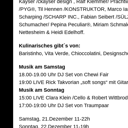
Kayser /ckayser design , Ralf Klemmer/ Prachtw
/PYG®, Til Hennen /KONSTRUKTOR, Marco Iannic
Scharping /SCHARP INC., Fabian Seibert /SÜ
Schumacher/ Pepina Peculiar®, Miriam Schmal
Nettesheim & Heidi Edelhoff.
Kulinarisches gibt´s von:
Baristinho, Vita Verde, Chioccolatini, Designsc
Musik am Samstag
18.00-19.00 Uhr DJ Set von Chewi Fair
19:00 LIVE Rick Takvorian „soft songs“ mit Gita
Musik am Sonntag
15:00 LIVE Clara Klein /Cello & Robert Wittbrodt
17:00-19:00 Uhr DJ Set von Traumpaar
Samstag, 21.Dezember 11-22h
Sonntag, 22.Dezember 11-19h