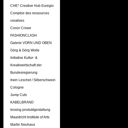
CHE* Creative Hub Euregio
Comptoir des ressources
creatives
Conor Crowe
FASHIONCLASH
Galerie VORN UND OBEN
Görg & Görg Wolle
Initiative Kultur- &
Kreativwirtschaft der
Bundesregierung
Irwin Leschet / Silberschwein
Cologne
Jump Cuts
KABELBRAND
lessing produktgestaltung
Maastricht Institute of Arts
Martin Neuhaus