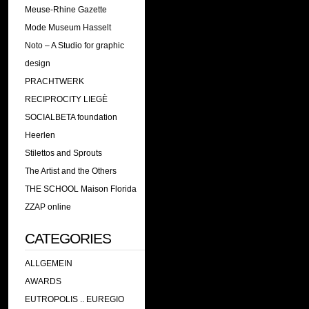
Meuse-Rhine Gazette
Mode Museum Hasselt
Noto – A Studio for graphic
design
PRACHTWERK
RECIPROCITY LIEGÈ
SOCIALBETA foundation
Heerlen
Stilettos and Sprouts
The Artist and the Others
THE SCHOOL Maison Florida
ZZAP online
CATEGORIES
ALLGEMEIN
AWARDS
EUTROPOLIS .. EUREGIO