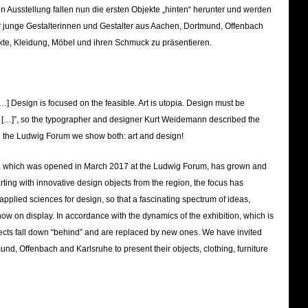
en Ausstellung fallen nun die ersten Objekte „hinten“ herunter und werden
ir junge Gestalterinnen und Gestalter aus Aachen, Dortmund, Offenbach
kte, Kleidung, Möbel und ihren Schmuck zu präsentieren.
[…] Design is focused on the feasible. Art is utopia. Design must be
t […]”, so the typographer and designer Kurt Weidemann described the
In the Ludwig Forum we show both: art and design!
 which was opened in March 2017 at the Ludwig Forum, has grown and
ting with innovative design objects from the region, the focus has
f applied sciences for design, so that a fascinating spectrum of ideas,
now on display. In accordance with the dynamics of the exhibition, which is
objects fall down “behind” and are replaced by new ones. We have invited
d, Offenbach and Karlsruhe to present their objects, clothing, furniture