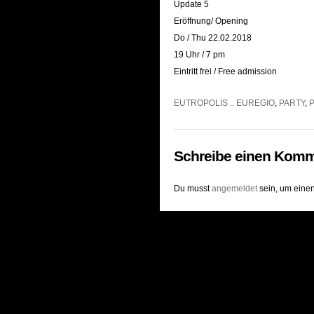
Update 5
Eröffnung/ Opening
Do / Thu 22.02.2018
19 Uhr / 7 pm
Eintritt frei / Free admission
EUTROPOLIS .. EUREGIO
,
PARTY
,
Schreibe einen Komm
Du musst
angemeldet
sein, um eine