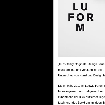
„Kunst fertigt Originale. Design Seri
muss greifbar und verständlich sein.
Unterschied von Kunst und Design fe
Die im März 2017 im Ludwig Forum erö
Monate gewachsen und gewachsen… 
zunehmend der Blick auf ferner lieg
faszinierendes Spektrum an Ideen, 