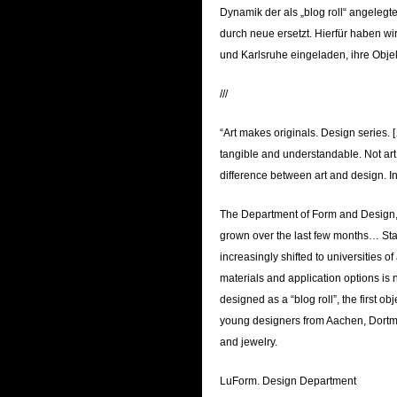
Dynamik der als „blog roll“ angelegt
durch neue ersetzt. Hierfür haben w
und Karlsruhe eingeladen, ihre Obje
///
“Art makes originals. Design series. 
tangible and understandable. Not ar
difference between art and design. 
The Department of Form and Design,
grown over the last few months… Star
increasingly shifted to universities o
materials and application options is 
designed as a “blog roll”, the first 
young designers from Aachen, Dortmun
and jewelry.
LuForm. Design Department